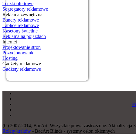
Teczki ofertowe
Segregatory reklamowe
Reklama zewnętrzna
Banery reklamowe
Tablice reklamowe
Kasetony świetlne
Reklama na pojazdach
Internet
Projektowanie stron
Pozycjonowanie
Hosting
Gadżety reklamowe
Gadżety reklamowe
P
(C) 2007-2014, BacArt. Wszystkie prawa zastrzeżone. Aktualizacja 3
Rolety kraków
- BacArt Blinds - systemy osłon okiennych