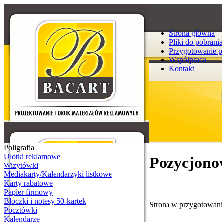
Strona główna
Pliki do pobrani
Przygotowanie p
Współpraca
Kontakt
Poligrafia
Ulotki reklamowe
Pozycjono
Wizytówki
Mediakarty/Kalendarzyki listkowe
Karty rabatowe
Papier firmowy
Bloczki i notesy 50-kartek
Strona w przygotowaniu
Pocztówki
Kalendarze